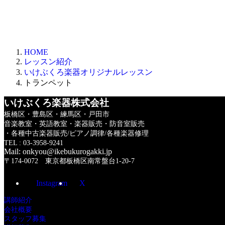
HOME
レッスン紹介
いけぶくろ楽器オリジナルレッスン
トランペット
いけぶくろ楽器株式会社
板橋区・豊島区・練馬区・戸田市
音楽教室・英語教室・楽器販売・防音室販売
・各種中古楽器販売/ピアノ調律/各種楽器修理
TEL : 03-3958-9241
Mail: onkyou@ikebukurogakki.jp
〒174-0072 東京都板橋区南常盤台1-20-7
Instagram
X
講師紹介
会社概要
スタッフ募集